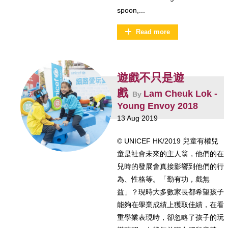
spoon,...
Read more
遊戲不只是遊
戲
Lam Cheuk Lok -
By
Young Envoy 2018
13 Aug 2019
© UNICEF HK/2019 兒童有權兒
童是社會未來的主人翁，他們的在
兒時的發展會真接影響到他們的行
為、性格等。「勤有功，戲無
益」？現時大多數家長都希望孩子
能夠在學業成績上獲取佳績，在看
重學業表現時，卻忽略了孩子的玩