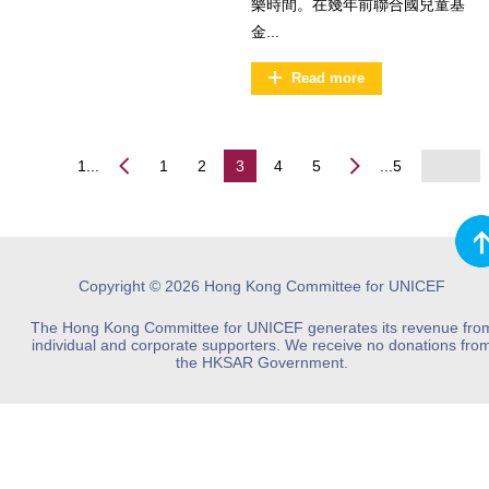
樂時間。在幾年前聯合國兒童基
金...
Read more
1...
1
2
3
4
5
...5
Copyright © 2026 Hong Kong Committee for UNICEF
The Hong Kong Committee for UNICEF generates its revenue fro
individual and corporate supporters. We receive no donations fro
the HKSAR Government.