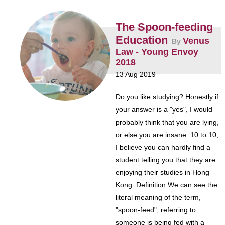
The Spoon-feeding
Education
Venus
By
Law - Young Envoy
2018
13 Aug 2019
Do you like studying? Honestly if
your answer is a "yes", I would
probably think that you are lying,
or else you are insane. 10 to 10,
I believe you can hardly find a
student telling you that they are
enjoying their studies in Hong
Kong. Definition We can see the
literal meaning of the term,
"spoon-feed", referring to
someone is being fed with a