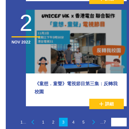
2
NOV 2022
《童想．童聲》電視節目第三集：反轉我
校園
詳細
1...
1
2
3
4
5
...7