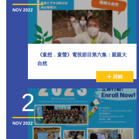
NOV 2022
《童想．童聲》電視節目第六集：親親大
自然
詳細
2
NOV 2022